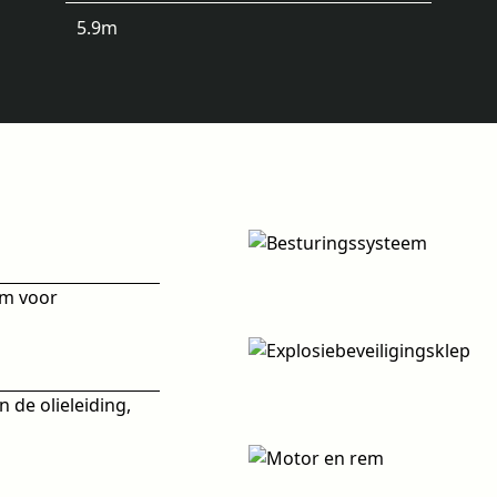
5.9
m
em voor
 de olieleiding,