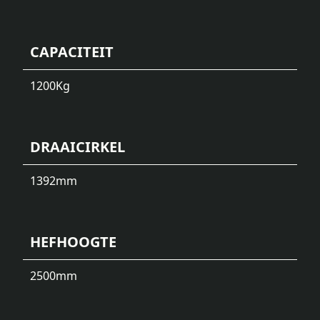
CAPACITEIT
1200
Kg
DRAAICIRKEL
1392
mm
HEFHOOGTE
2500
mm