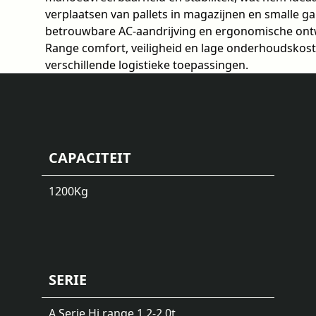
verplaatsen van pallets in magazijnen en smalle g
betrouwbare AC-aandrijving en ergonomische ontw
Range comfort, veiligheid en lage onderhoudskost
verschillende logistieke toepassingen.
CAPACITEIT
1200
Kg
SERIE
A Serie Hi range 1.2-2.0t