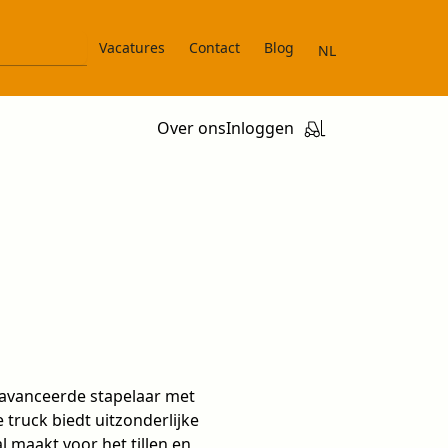
Vacatures
Contact
Blog
NL
Over ons
Inloggen
eavanceerde stapelaar met
truck biedt uitzonderlijke
 maakt voor het tillen en