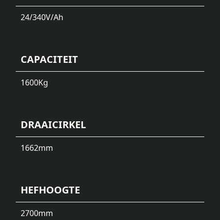
24/340
V/Ah
CAPACITEIT
1600
Kg
DRAAICIRKEL
1662
mm
HEFHOOGTE
2700
mm