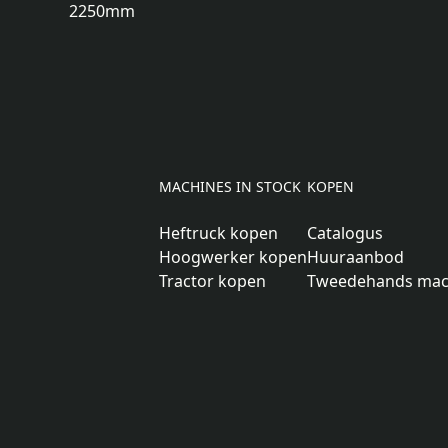
2250
mm
MACHINES IN STOCK
KOPEN
Heftruck kopen
Catalogus
Hoogwerker kopen
Huuraanbod
Tractor kopen
Tweedehands mac