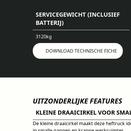
SERVICEGEWICHT (INCLUSIEF
BATTERIJ)
3120
kg
DOWNLOAD TECHNISCHE FICHE
UITZONDERLIJKE FEATURES
KLEINE DRAAICIRKEL VOOR SMA
De kleine draaicirkel maakt deze heftruck i
in smalle gangen en krappe werkruimtes.