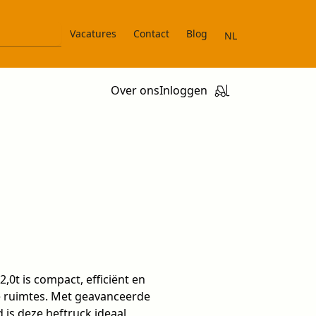
Vacatures
Contact
Blog
NL
Over ons
Inloggen
,0t is compact, efficiënt en
 ruimtes. Met geavanceerde
is deze heftruck ideaal