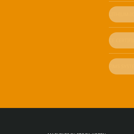
LITHIUM-I
CE CERTIF
FIMS SYST