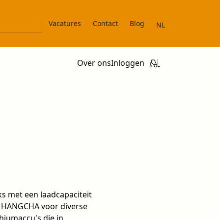
Vacatures
Contact
Blog
NL
Over ons
Inloggen
ks met een laadcapaciteit
oor HANGCHA voor diverse
thiumaccu's die in