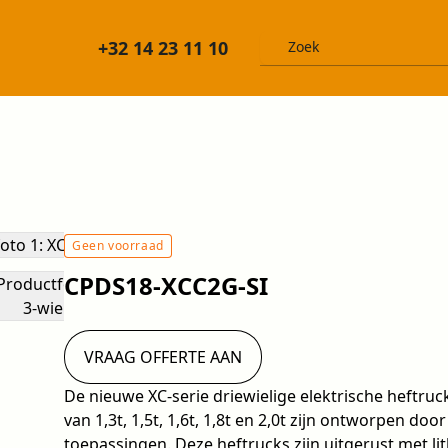
+32 14 23 11 10
Geen voorraad
CPDS18-XCC2G-SI
VRAAG OFFERTE AAN
De nieuwe XC-serie driewielige elektrische heftruc
van 1,3t, 1,5t, 1,6t, 1,8t en 2,0t zijn ontworpen d
toepassingen. Deze heftrucks zijn uitgerust met li