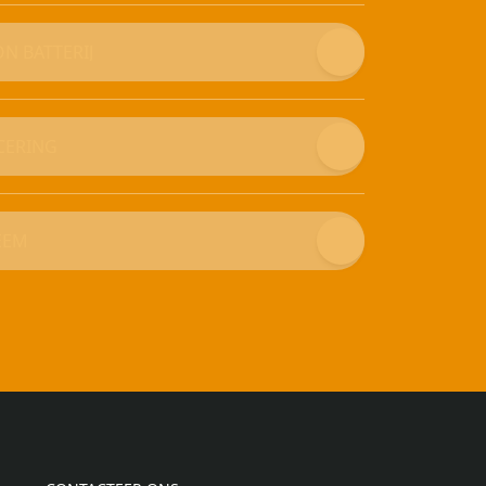
ON BATTERIJ
ICERING
EEM