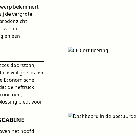
ntwerp belemmert
zij de vergrote
breder zicht
t van de
ng en een
ucces doorstaan,
iële veiligheids- en
se Economische
dat de heftruck
en normen,
lossing biedt voor
SCABINE
boven het hoofd