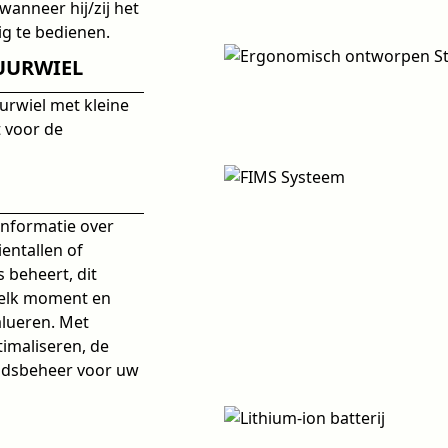
wanneer hij/zij het
ig te bedienen.
UURWIEL
rwiel met kleine
t voor de
informatie over
ientallen of
 beheert, dit
p elk moment en
alueren. Met
imaliseren, de
heidsbeheer voor uw