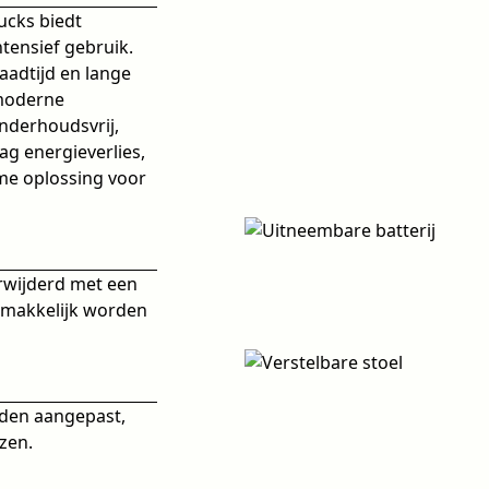
ucks biedt
ntensief gebruik.
aadtijd en lange
 moderne
onderhoudsvrij,
g energieverlies,
me oplossing voor
wijderd met een
emakkelijk worden
den aangepast,
ezen.