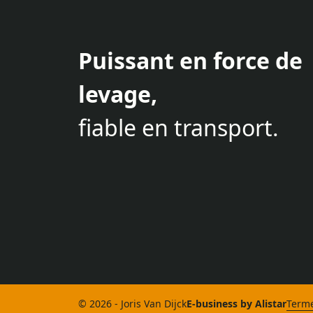
Puissant en force de
levage,
fiable en transport.
© 2026 - Joris Van Dijck
E-business by Alistar
Terme