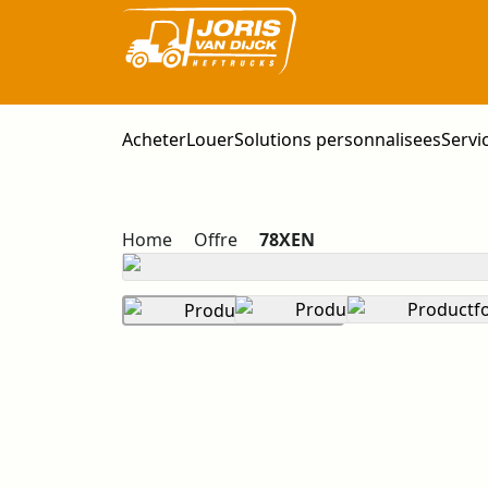
Acheter
Louer
Solutions personnalisees
Servi
Home
Offre
78XEN