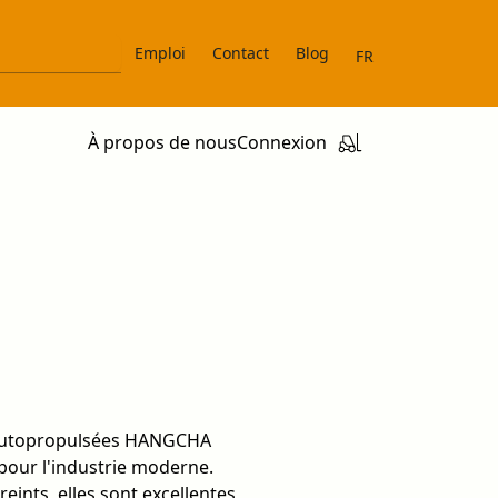
Emploi
Contact
Blog
FR
À propos de nous
Connexion
s autopropulsées HANGCHA
 pour l'industrie moderne.
ints, elles sont excellentes