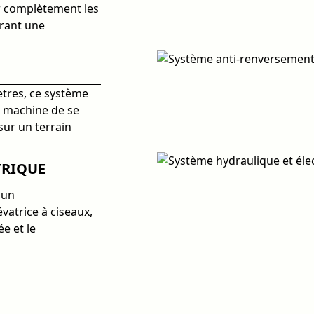
er complètement les
frant une
ètres, ce système
 machine de se
ur un terrain
TRIQUE
 un
vatrice à ciseaux,
e et le