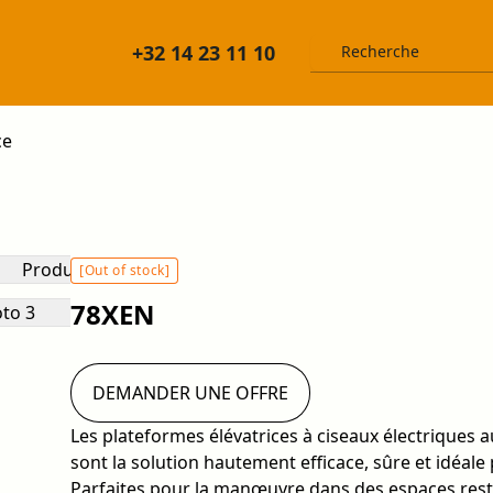
+32 14 23 11 10
ce
[Out of stock]
78XEN
DEMANDER UNE OFFRE
Les plateformes élévatrices à ciseaux électrique
sont la solution hautement efficace, sûre et idéale
Parfaites pour la manœuvre dans des espaces restre