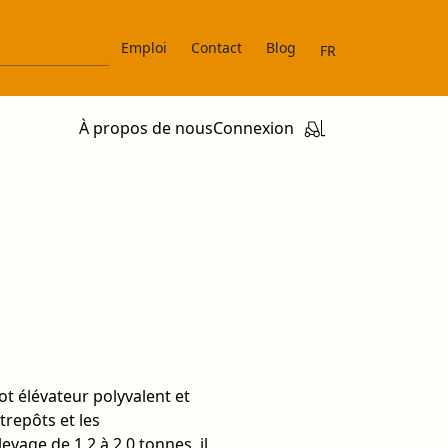
Emploi
Contact
Blog
FR
À propos de nous
Connexion
ot élévateur polyvalent et
trepôts et les
vage de 1,2 à 2,0 tonnes, il