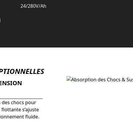
24/280
V/Ah
EPTIONNELLES
PENSION
n des chocs pour
flottante s’ajuste
ionnement fluide.