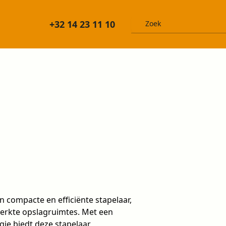
+32 14 23 11 10
n compacte en efficiënte stapelaar,
perkte opslagruimtes. Met een
ie biedt deze stapelaar