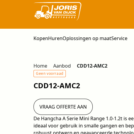
Kopen
Huren
Oplossingen op maat
Service
Home
Aanbod
CDD12-AMC2
Geen voorraad
CDD12-AMC2
VRAAG OFFERTE AAN
De Hangcha A Serie Mini Range 1.0-1.2t is ee
ideaal voor gebruik in smalle gangen en be
robuust ontwerp en geavanceerde technolog