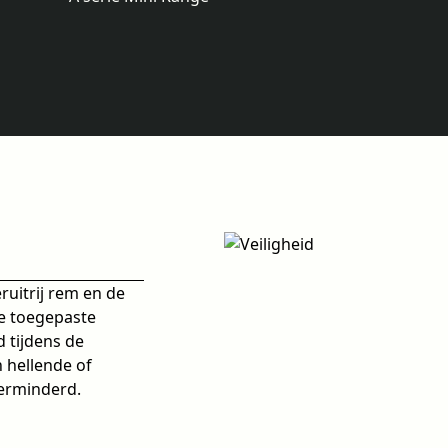
ruitrij rem en de
De toegepaste
d tijdens de
 hellende of
erminderd.