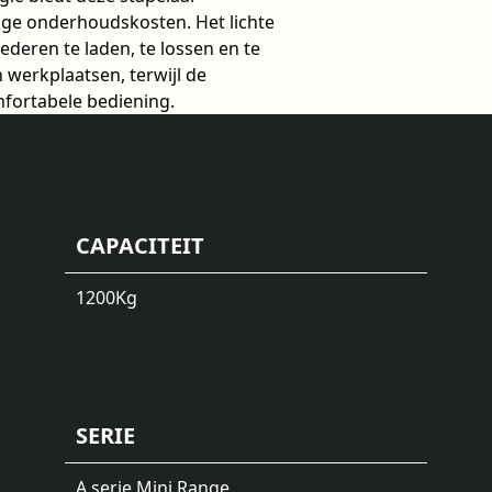
age onderhoudskosten. Het lichte
deren te laden, te lossen en te
 werkplaatsen, terwijl de
fortabele bediening.
CAPACITEIT
1200
Kg
SERIE
A serie Mini Range