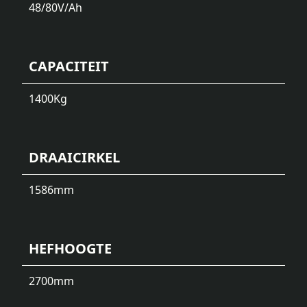
48/80
V/Ah
CAPACITEIT
1400
Kg
DRAAICIRKEL
1586
mm
HEFHOOGTE
2700
mm