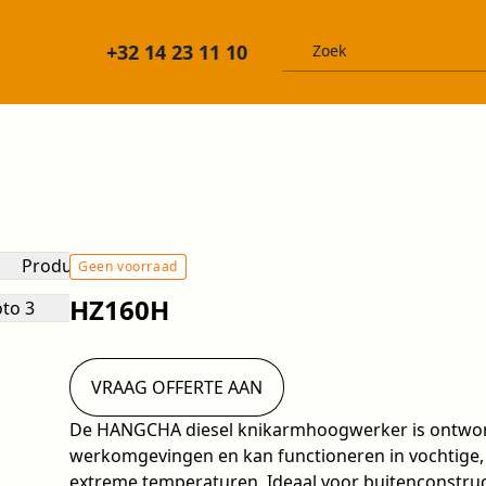
+32 14 23 11 10
Geen voorraad
HZ160H
VRAAG OFFERTE AAN
De HANGCHA diesel knikarmhoogwerker is ontwor
werkomgevingen en kan functioneren in vochtige, c
extreme temperaturen. Ideaal voor buitenconstruct