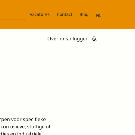
Vacatures
Contact
Blog
NL
Over ons
Inloggen
pen voor specifieke
orrosieve, stoffige of
ies en industriële