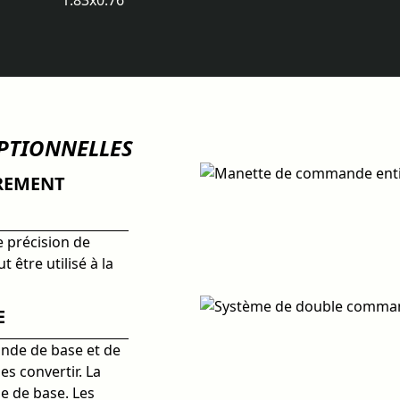
1.83x0.76
EPTIONNELLES
REMENT
 précision de
 être utilisé à la
E
nde de base et de
es convertir. La
 de base. Les