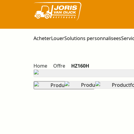
Acheter
Louer
Solutions personnalisees
Servi
Home
Offre
HZ160H