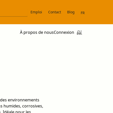
Emploi
Contact
Blog
FR
À propos de nous
Connexion
à des environnements
ns humides, corrosives,
 Idéale pour les