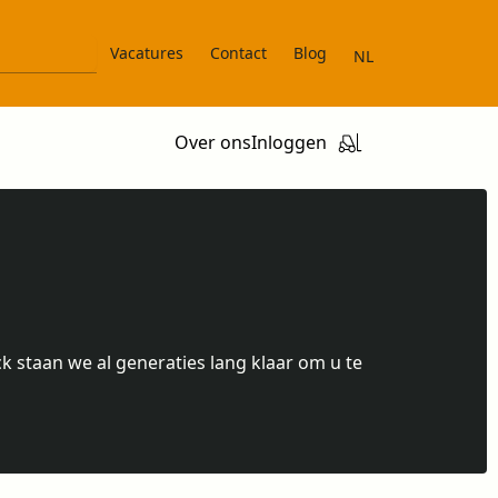
Vacatures
Contact
Blog
NL
Over ons
Inloggen
ijck staan we al generaties lang klaar om u te