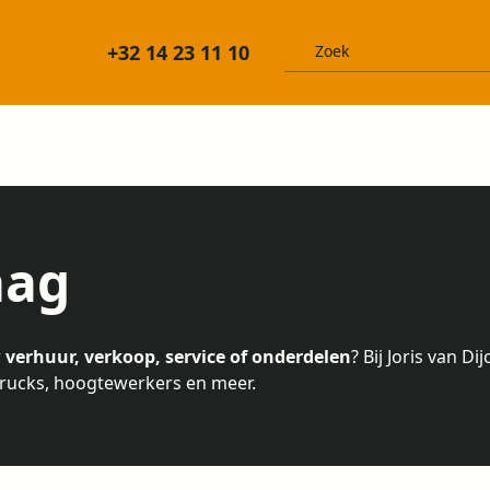
+32 14 23 11 10
aag
r
verhuur, verkoop, service of onderdelen
? Bij Joris van D
trucks, hoogtewerkers en meer.