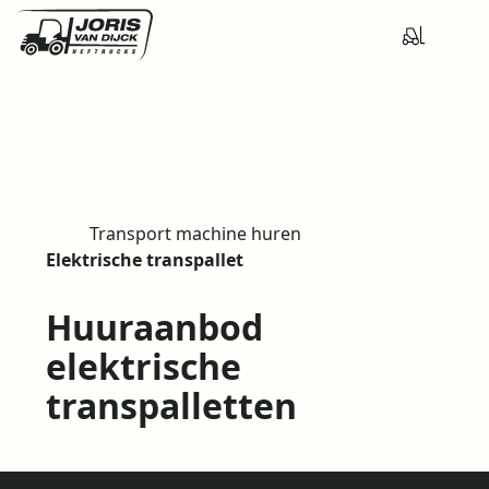
Transport machine huren
H
Elektrische transpallet
o
m
Huuraanbod
e
elektrische
transpalletten