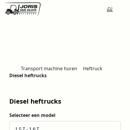
Transport machine huren
Heftruck
H
Diesel heftrucks
o
m
e
Diesel heftrucks
Selecteer een model
1,5 T - 1,6 T