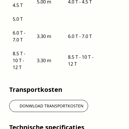
5.00 m
4.0 T - 4.5 T
4.5 T
5.0 T
6.0 T -
3.30 m
6.0 T - 7.0 T
7.0 T
8.5 T -
8.5 T - 10 T -
10 T -
3.30 m
12 T
12 T
Transportkosten
DONWLOAD TRANSPORTKOSTEN
Technische specificaties