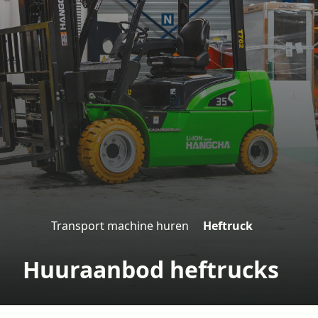
Transport machine huren
Heftruck
H
o
Huuraanbod heftrucks
m
e