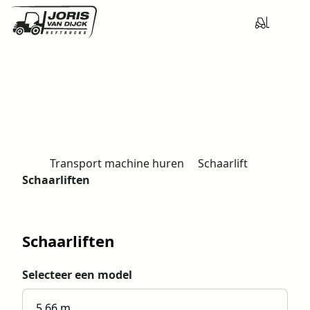
Transport machine huren
Schaarlift
H
Schaarliften
o
m
e
Schaarliften
Selecteer een model
5.66 m