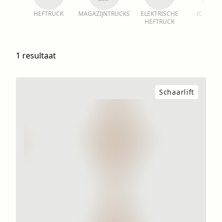
HEFTRUCK
MAGAZIJNTRUCKS
ELEKTRISCHE
IC HEFT
HEFTRUCK
1 resultaat
Schaarlift