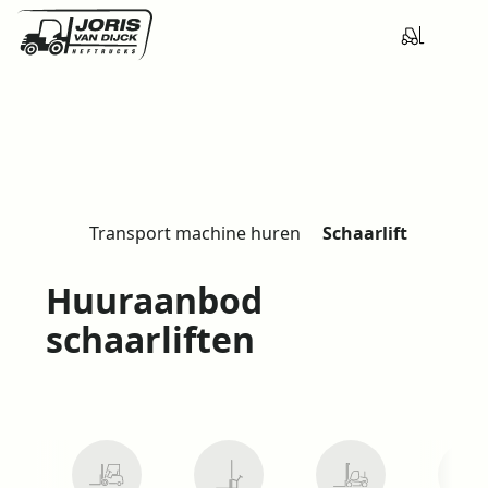
Transport machine huren
Schaarlift
H
o
Huuraanbod
m
e
schaarliften