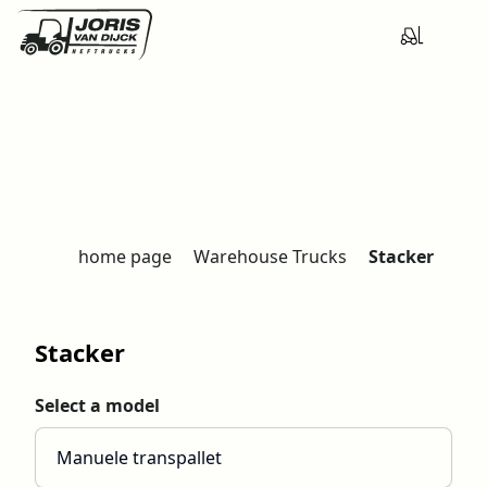
home page
Warehouse Trucks
Stacker
H
o
m
e
Stacker
Select a model
Manuele transpallet