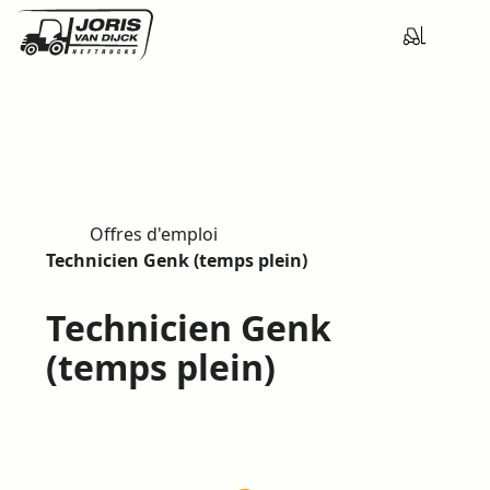
Offres d'emploi
H
Technicien Genk (temps plein)
o
m
Technicien Genk
e
(temps plein)
TECHNICIEN GENK