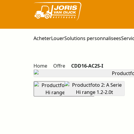
Acheter
Louer
Solutions personnalisees
Servi
Home
Offre
CDD16-AC2S-I