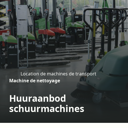
Location de machines de transport
H
Machine de nettoyage
o
m
Huuraanbod
e
schuurmachines