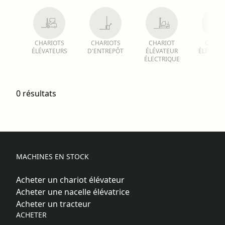
CHARIOTS
CHARIOTS
CHARIOT
CHARI
ÉLÉVATEURS
D'ENTREPÔT
ÉLÉVATEUR
ÉLÉVATEU
ÉLECTRIQUE
0 résultats
MACHINES EN STOCK
Acheter un chariot élévateur
Acheter une nacelle élévatrice
Acheter un tracteur
ACHETER