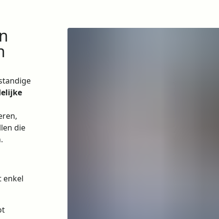
n
n
standige
elijke
eren,
len die
.
t enkel
ot