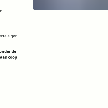
en
ecte eigen
zonder de
n aankoop