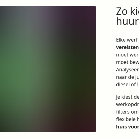
Zo ki
huur
Elke werf
vereiste
moet werk
moet bewe
Analyseer
naar de ju
diesel of
Je kiest 
werkopdra
filters o
flexibele
huis voor