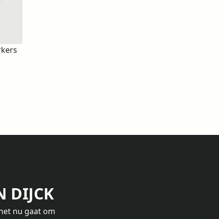
rkers
 DIJCK
f het nu gaat om