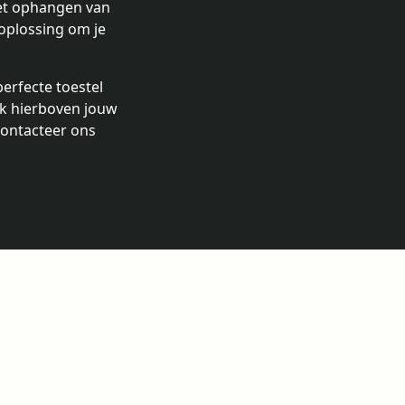
het ophangen van
 oplossing om je
perfecte toestel
ak hierboven jouw
 contacteer ons